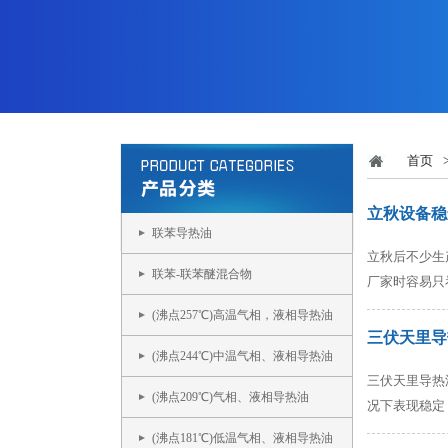
首页
立秋设备稳
联苯导热油
立秋后不少生
联苯-联苯醚混合物
厂家时容易只
(沸点257℃)高温气相，液相导热油
三伏天里导
(沸点244℃)中温气相、液相导热油
三伏天里导热
(沸点209℃)气相、液相导热油
况下表现稳定
(沸点181℃)低温气相、液相导热油