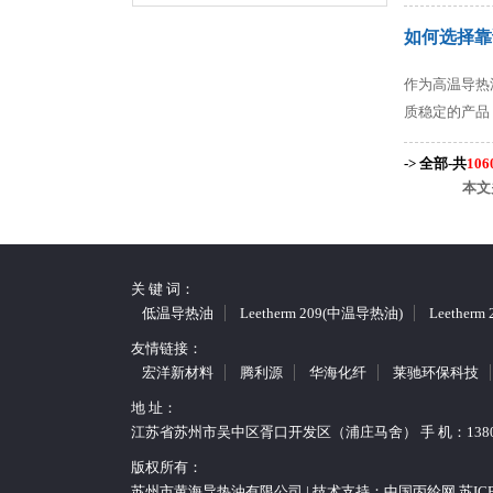
如何选择靠
作为高温导热
质稳定的产品
-> 全部-共
106
本文
关 键 词：
低温导热油
Leetherm 209(中温导热油)
Leether
友情链接：
宏洋新材料
腾利源
华海化纤
莱驰环保科技
地 址：
江苏省苏州市吴中区胥口开发区（浦庄马舍） 手 机：13806217202 
版权所有：
苏州市黄海导热油有限公司 | 技术支持：
中国丙纶网
苏ICP