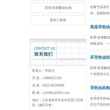
初夏气温渐升
联苯-联苯醚混合物
劣，直接影响
氢化三联苯
高温导热油
联苯-联苯醚
调整成本。一
买导热油别
联苯-联苯醚
联系人：李根才
个实用关注点
手 机：13806217202
传 真：0512-66218608
导热油采购
邮 箱：szhhdry@163.com
在高温导热油
地址：江苏省苏州市吴中区胥口开发
关注产品的源
区（浦庄马舍）