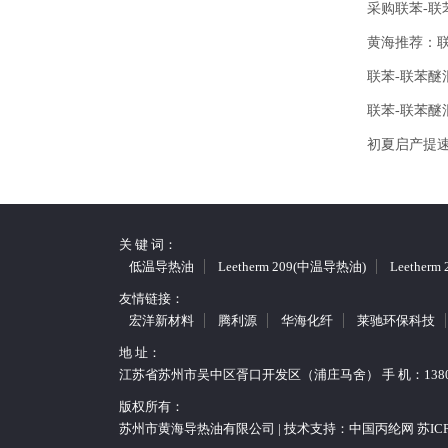
采购联苯-
黄海推荐：
联苯-联苯醚
联苯-联苯
初夏启产提
关 键 词：
低温导热油
Leetherm 209(中温导热油)
Leether
友情链接：
宏洋新材料
腾利源
华海化纤
莱驰环保科技
地 址：
江苏省苏州市吴中区胥口开发区（浦庄马舍） 手 机：13806217202 
版权所有：
苏州市黄海导热油有限公司 | 技术支持：
中国丙纶网
苏ICP