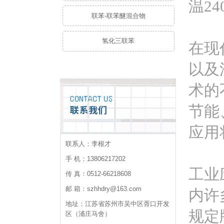
温2
联苯-联苯醚混合物
氢化三联苯
在现
以及
术的
节能
应用
联系人：李根才
手 机：13806217202
工业
传 真：0512-66218608
邮 箱：szhhdry@163.com
内许
地址：江苏省苏州市吴中区胥口开发
规定
区（浦庄马舍）