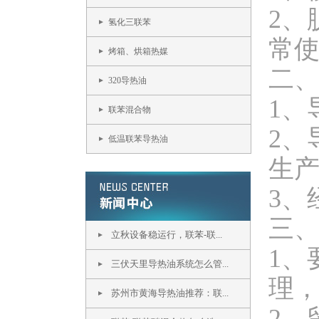
2、
氢化三联苯
常
烤箱、烘箱热媒
二
320导热油
1、
联苯混合物
2、
低温联苯导热油
生
3、
三
立秋设备稳运行，联苯-联...
1、
三伏天里导热油系统怎么管...
理
苏州市黄海导热油推荐：联...
2、