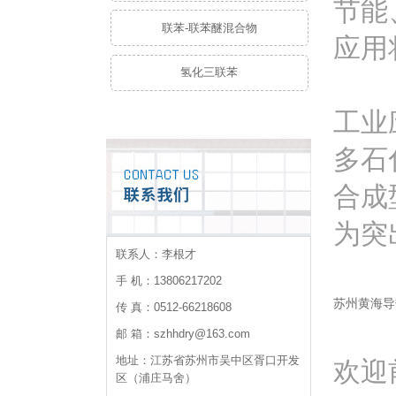
节能
联苯-联苯醚混合物
应用
氢化三联苯
工业
多石
合成
为突
联系人：李根才
手 机：13806217202
苏州黄海导
传 真：0512-66218608
邮 箱：szhhdry@163.com
地址：江苏省苏州市吴中区胥口开发
欢迎前
区（浦庄马舍）