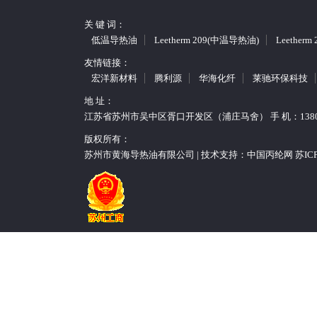
关 键 词：
低温导热油
Leetherm 209(中温导热油)
Leether
友情链接：
宏洋新材料
腾利源
华海化纤
莱驰环保科技
地 址：
江苏省苏州市吴中区胥口开发区（浦庄马舍） 手 机：13806217202 
版权所有：
苏州市黄海导热油有限公司 | 技术支持：
中国丙纶网
苏ICP