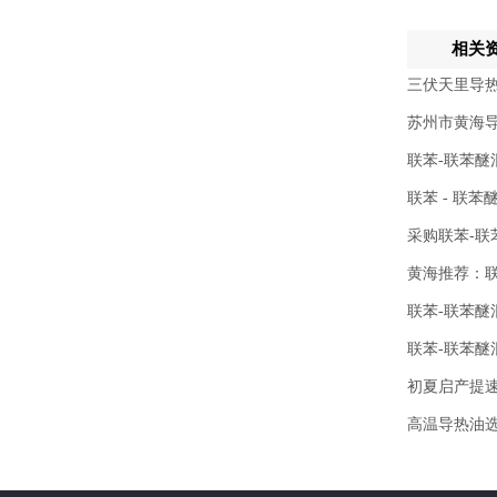
相关
三伏天里导
苏州市黄海
联苯-联苯醚
联苯 - 联
采购联苯-
黄海推荐：
联苯-联苯醚
联苯-联苯
初夏启产提
高温导热油