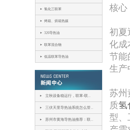
核心
氢化三联苯
烤箱、烘箱热媒
初夏
320导热油
化成
联苯混合物
节能
低温联苯导热油
生产
苏州
立秋设备稳运行，联苯-联...
质
氢
三伏天里导热油系统怎么管...
型、
苏州市黄海导热油推荐：联...
产需