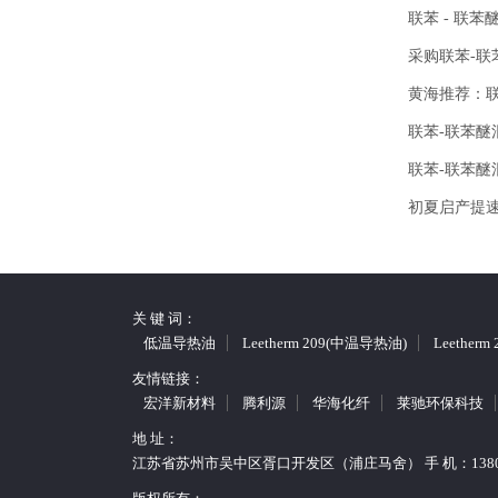
联苯 - 联
采购联苯-
黄海推荐：
联苯-联苯醚
联苯-联苯
初夏启产提
关 键 词：
低温导热油
Leetherm 209(中温导热油)
Leether
友情链接：
宏洋新材料
腾利源
华海化纤
莱驰环保科技
地 址：
江苏省苏州市吴中区胥口开发区（浦庄马舍） 手 机：13806217202 