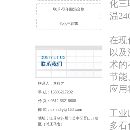
化三
联苯-联苯醚混合物
温2
氢化三联苯
在现
以及
术的
节能
联系人：李根才
应用
手 机：13806217202
传 真：0512-66218608
邮 箱：szhhdry@163.com
工业
地址：江苏省苏州市吴中区胥口开发
多石
区（浦庄马舍）